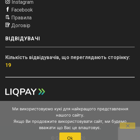
Instagram
Facebook
Правила
Договір
ВІДВІДУВАЧІ
Кількість відвідувачів, що переглядають сторінку:
19
Ми використовуємо кукі для найкращого представлення
нашого сайту.
Якщо Ви продовжите використовувати сайт, ми будемо
вважати що Вас це влаштовує.
© Copyright 2026
Ok