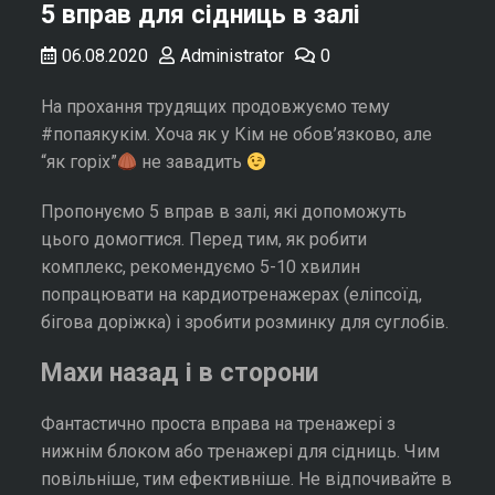
5 вправ для сідниць в залі
06.08.2020
Administrator
0
На прохання трудящих продовжуємо тему
#попаякукім. Хоча як у Кім не обов’язково, але
“як горіх”
не завадить
Пропонуємо 5 вправ в залі, які допоможуть
цього домогтися. Перед тим, як робити
комплекс, рекомендуємо 5-10 хвилин
попрацювати на кардиотренажерах (еліпсоїд,
бігова доріжка) і зробити розминку для суглобів.
Махи назад і в сторони
Фантастично проста вправа на тренажері з
нижнім блоком або тренажері для сідниць. Чим
повільніше, тим ефективніше. Не відпочивайте в