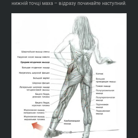
нижній точці маха – відразу починайте наступний.