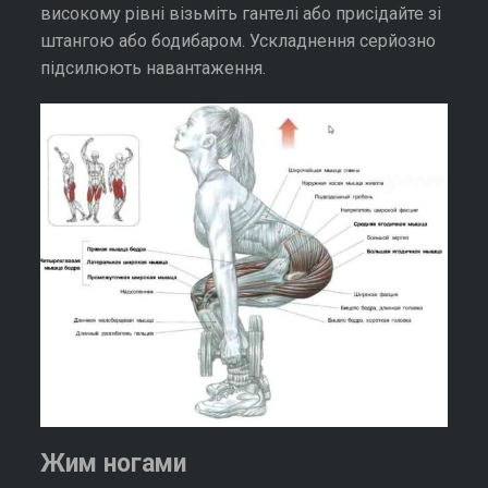
високому рівні візьміть гантелі або присідайте зі
штангою або бодибаром. Ускладнення серйозно
підсилюють навантаження.
Жим ногами