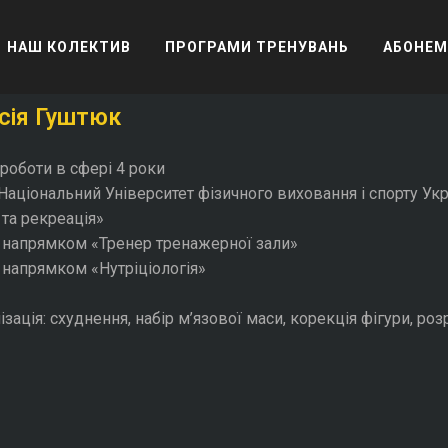
НАШ КОЛЕКТИВ
ПРОГРАМИ ТРЕНУВАНЬ
АБОНЕМ
сія Гуштюк
роботи в сфері 4 роки
 Національний Університет фізичного виховання і спорту Укр
а рекреація»
 напрямком «Тренер тренажерної зали»
 напрямком «Нутріціологія»
зація: схуднення, набір м’язової маси, корекція фігури, ро