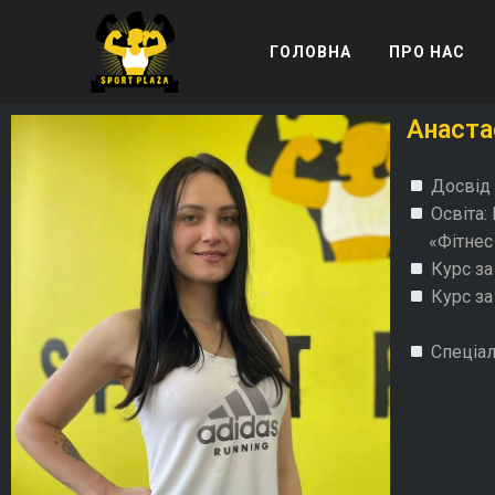
ГОЛОВНА
ПРО НАС
Анаста
Досвід 
Освіта:
«Фітнес т
Курс за
Курс за
Спеціалі