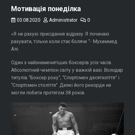
Мотивація понеділка
03.08.2020
Administrator
0
«Я не рахую присідання відразу. Я починаю
рахувати, тільки коли стає боляче “- Мухаммед
Алі.
Один з найзнаменитіших боксерів усіх часів.
Абсолютний чемпіон світу у важкій вазі. Володар
титулів “Боксер року”, “Спортсмен десятиліття” і
“Спортсмен століття”. Деякі його рекорди не
могли побити протягом 38 років.