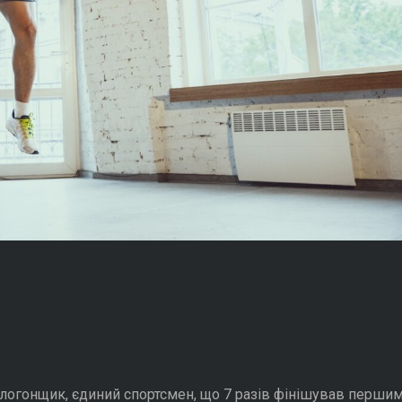
логонщик, єдиний спортсмен, що 7 разів фінішував перши