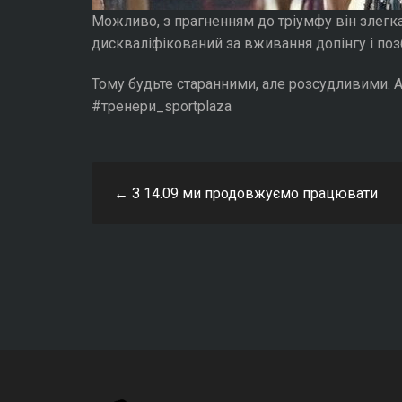
Можливо, з прагненням до тріумфу він злегка
дискваліфікований за вживання допінгу і поз
Тому будьте старанними, але розсудливими. 
#тренери_sportplaza
←
З 14.09 ми продовжуємо працювати